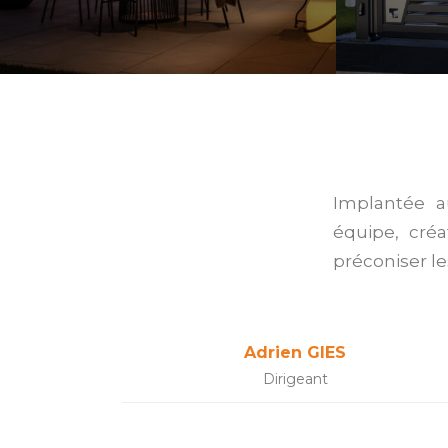
Implantée a
équipe, cré
préconiser le
Adrien GIES
Dirigeant