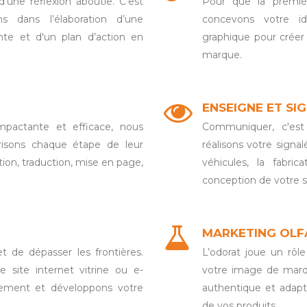
une réflexion aboutie. C’est
Pour que la premièr
 dans l’élaboration d’une
concevons votre id
nte et d'un plan d’action en
graphique pour créer
marque.
ENSEIGNE ET SI
mpactante et efficace, nous
Communiquer, c'est a
trisons chaque étape de leur
réalisons votre signa
tion, traduction, mise en page,
véhicules, la fabri
conception de votre 
MARKETING OLF
de dépasser les frontières.
L’odorat joue un rôle 
 site internet vitrine ou e-
votre image de marqu
ement et développons votre
authentique et adapté
de vos produits.