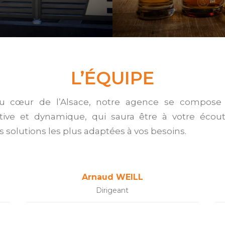
L’ÉQUIPE
u cœur de l’Alsace, notre agence se compose
ative et dynamique, qui saura être à votre écou
s solutions les plus adaptées à vos besoins.
Arnaud WEILL
Dirigeant