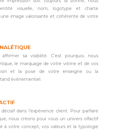
e impression soit toujours la bonne, nous
entité visuelle, nom, logotype et charte
 une image valorisante et cohérente de votre
GNALÉTIQUE
ffirmer sa visibilité. C'est pourquoi, nous
létique, le marquage de votre vitrine et de vos
cation et la pose de votre enseigne ou la
stand événementiel.
ACTIF
décisif dans l’expérience client. Pour parfaire
e, nous créons pour vous un univers olfactif
 à votre concept, vos valeurs et la typologie